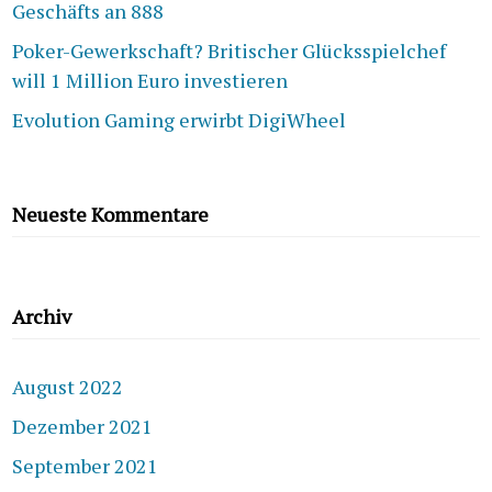
Geschäfts an 888
Poker-Gewerkschaft? Britischer Glücksspielchef
will 1 Million Euro investieren
Evolution Gaming erwirbt DigiWheel
Neueste Kommentare
Archiv
August 2022
Dezember 2021
September 2021