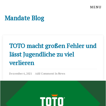
Skip
Skip
MENU
to
to
the
the
Mandate Blog
content
main
menu
TOTO macht großen Fehler und
lässt Jugendliche zu viel
verlieren
Dezember 6, 2021
Add Comment
In
News