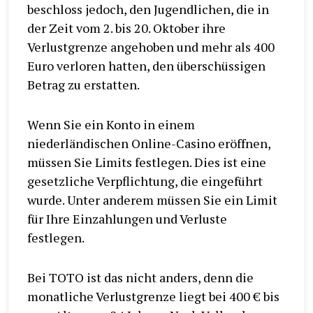
beschloss jedoch, den Jugendlichen, die in
der Zeit vom 2. bis 20. Oktober ihre
Verlustgrenze angehoben und mehr als 400
Euro verloren hatten, den überschüssigen
Betrag zu erstatten.
Wenn Sie ein Konto in einem
niederländischen Online-Casino eröffnen,
müssen Sie Limits festlegen. Dies ist eine
gesetzliche Verpflichtung, die eingeführt
wurde. Unter anderem müssen Sie ein Limit
für Ihre Einzahlungen und Verluste
festlegen.
Bei TOTO ist das nicht anders, denn die
monatliche Verlustgrenze liegt bei 400 € bis