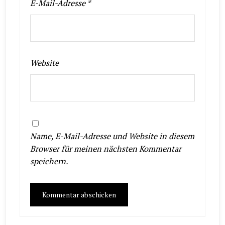
E-Mail-Adresse
*
Website
Name, E-Mail-Adresse und Website in diesem
Browser für meinen nächsten Kommentar
speichern.