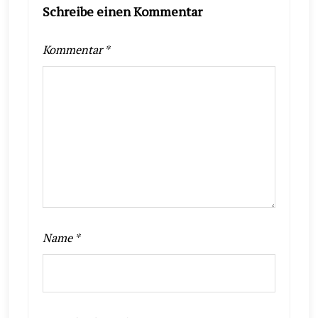
Schreibe einen Kommentar
Kommentar
*
Name
*