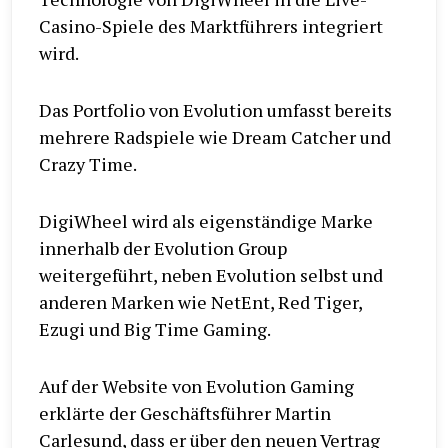
Casino-Spiele des Marktführers integriert
wird.
Das Portfolio von Evolution umfasst bereits
mehrere Radspiele wie Dream Catcher und
Crazy Time.
DigiWheel wird als eigenständige Marke
innerhalb der Evolution Group
weitergeführt, neben Evolution selbst und
anderen Marken wie NetEnt, Red Tiger,
Ezugi und Big Time Gaming.
Auf der Website von Evolution Gaming
erklärte der Geschäftsführer Martin
Carlesund, dass er über den neuen Vertrag