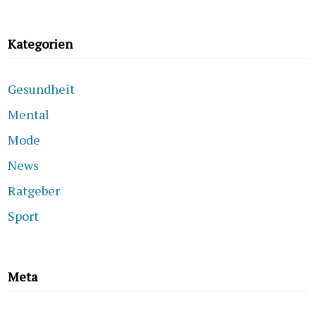
Kategorien
Gesundheit
Mental
Mode
News
Ratgeber
Sport
Meta