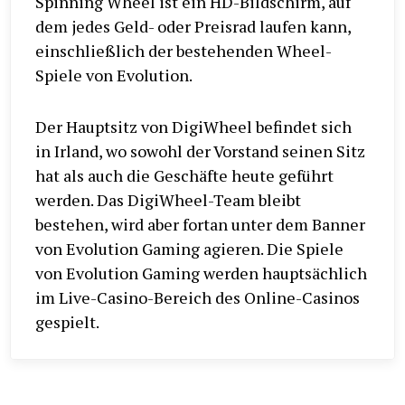
Spinning Wheel ist ein HD-Bildschirm, auf
dem jedes Geld- oder Preisrad laufen kann,
einschließlich der bestehenden Wheel-
Spiele von Evolution.
Der Hauptsitz von DigiWheel befindet sich
in Irland, wo sowohl der Vorstand seinen Sitz
hat als auch die Geschäfte heute geführt
werden. Das DigiWheel-Team bleibt
bestehen, wird aber fortan unter dem Banner
von Evolution Gaming agieren. Die Spiele
von Evolution Gaming werden hauptsächlich
im Live-Casino-Bereich des Online-Casinos
gespielt.