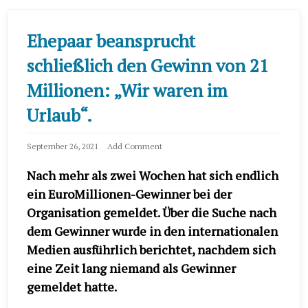
Ehepaar beansprucht
schließlich den Gewinn von 21
Millionen: „Wir waren im
Urlaub“.
September 26, 2021
Add Comment
Nach mehr als zwei Wochen hat sich endlich
ein EuroMillionen-Gewinner bei der
Organisation gemeldet. Über die Suche nach
dem Gewinner wurde in den internationalen
Medien ausführlich berichtet, nachdem sich
eine Zeit lang niemand als Gewinner
gemeldet hatte.