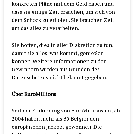
konkreten Pläne mit dem Geld haben und
dass sie einige Zeit brauchen, um sich von
dem Schock zu erholen. Sie brauchen Zeit,
um das alles zu verarbeiten.
Sie hoffen, dies in aller Diskretion zu tun,
damit sie alles, was kommt, genießen
können. Weitere Informationen zu den
Gewinnern wurden aus Gründen des
Datenschutzes nicht bekannt gegeben.
Über EuroMillions
Seit der Einführung von EuroMillions im Jahr
2004 haben mehr als 35 Belgier den
europäischen Jackpot gewonnen. Die