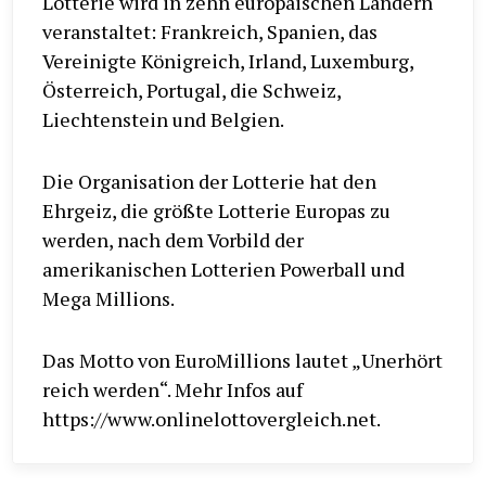
Lotterie wird in zehn europäischen Ländern
veranstaltet: Frankreich, Spanien, das
Vereinigte Königreich, Irland, Luxemburg,
Österreich, Portugal, die Schweiz,
Liechtenstein und Belgien.
Die Organisation der Lotterie hat den
Ehrgeiz, die größte Lotterie Europas zu
werden, nach dem Vorbild der
amerikanischen Lotterien Powerball und
Mega Millions.
Das Motto von EuroMillions lautet „Unerhört
reich werden“. Mehr Infos auf
https://www.onlinelottovergleich.net.