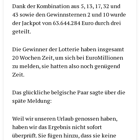
Dank der Kombination aus 5, 13, 17, 32 und
43 sowie den Gewinnsternen 2 und 10 wurde
der Jackpot von 63.644.284 Euro durch drei
geteilt.
Die Gewinner der Lotterie haben insgesamt
20 Wochen Zeit, um sich bei EuroMillionen
zu melden, sie hatten also noch genügend
Zeit.
Das glückliche belgische Paar sagte über die
späte Meldung:
Weil wir unseren Urlaub genossen haben,
haben wir das Ergebnis nicht sofort
überprüft. Sie fügen hinzu, dass sie keine