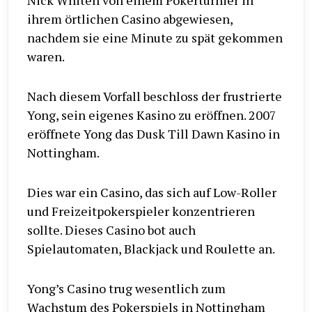
Nick Whiten von einem Pokerturnier in
ihrem örtlichen Casino abgewiesen,
nachdem sie eine Minute zu spät gekommen
waren.
Nach diesem Vorfall beschloss der frustrierte
Yong, sein eigenes Kasino zu eröffnen. 2007
eröffnete Yong das Dusk Till Dawn Kasino in
Nottingham.
Dies war ein Casino, das sich auf Low-Roller
und Freizeitpokerspieler konzentrieren
sollte. Dieses Casino bot auch
Spielautomaten, Blackjack und Roulette an.
Yong’s Casino trug wesentlich zum
Wachstum des Pokerspiels in Nottingham