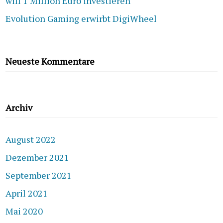
will 1 Million Euro investieren
Evolution Gaming erwirbt DigiWheel
Neueste Kommentare
Archiv
August 2022
Dezember 2021
September 2021
April 2021
Mai 2020