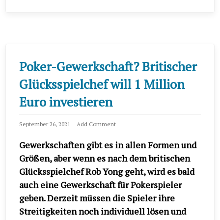
Poker-Gewerkschaft? Britischer
Glücksspielchef will 1 Million
Euro investieren
September 26, 2021
Add Comment
Gewerkschaften gibt es in allen Formen und
Größen, aber wenn es nach dem britischen
Glücksspielchef Rob Yong geht, wird es bald
auch eine Gewerkschaft für Pokerspieler
geben. Derzeit müssen die Spieler ihre
Streitigkeiten noch individuell lösen und