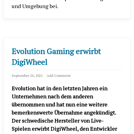
und Umgebung bei.
Evolution Gaming erwirbt
DigiWheel
September 26, 2021
Add Comment
Evolution hat in den letzten Jahren ein
Unternehmen nach dem anderen
übernommen und hat nun eine weitere
bemerkenswerte Übernahme angekündigt.
Der schwedische Hersteller von Live-
Spielen erwirbt DigiWheel, den Entwickler