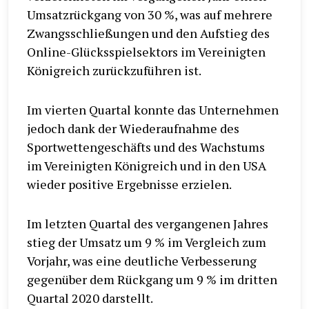
Umsatzrückgang von 30 %, was auf mehrere
Zwangsschließungen und den Aufstieg des
Online-Glücksspielsektors im Vereinigten
Königreich zurückzuführen ist.
Im vierten Quartal konnte das Unternehmen
jedoch dank der Wiederaufnahme des
Sportwettengeschäfts und des Wachstums
im Vereinigten Königreich und in den USA
wieder positive Ergebnisse erzielen.
Im letzten Quartal des vergangenen Jahres
stieg der Umsatz um 9 % im Vergleich zum
Vorjahr, was eine deutliche Verbesserung
gegenüber dem Rückgang um 9 % im dritten
Quartal 2020 darstellt.