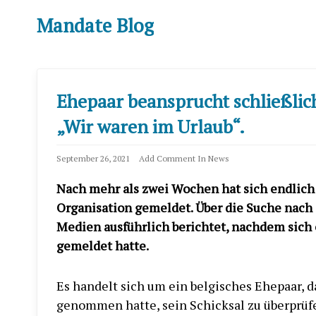
Skip
Skip
Mandate Blog
to
to
the
the
content
main
menu
Ehepaar beansprucht schließlic
„Wir waren im Urlaub“.
September 26, 2021
Add Comment
In
News
Nach mehr als zwei Wochen hat sich endlich
Organisation gemeldet. Über die Suche nach
Medien ausführlich berichtet, nachdem sich
gemeldet hatte.
Es handelt sich um ein belgisches Ehepaar, d
genommen hatte, sein Schicksal zu überprüfe