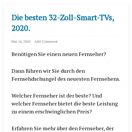
Die besten 32-Zoll-Smart-TVs,
2020.
Mai 14, 2020
Add Comment
Benötigen Sie einen neuen Fernseher?
Dann führen wir Sie durch den
Fernsehdschungel des neuesten Fernsehens.
Welcher Fernseher ist der beste? Und
welcher Fernseher bietet die beste Leistung
zu einem erschwinglichen Preis?
Erfahren Sie mehr über den Fernseher, der