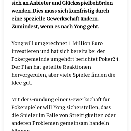
sich an Anbieter und Glücksspielbehörden
wenden. Dies muss sich kurzfristig durch
eine spezielle Gewerkschaft ändern.
Zumindest, wenn es nach Yong geht.
Yong will umgerechnet 1 Million Euro
investieren und hat sich bereits bei der
Pokergemeinde umgehört berichtet Poker24.
Der Plan hat geteilte Reaktionen
hervorgerufen, aber viele Spieler finden die
Idee gut.
Mit der Gründung einer Gewerkschaft für
Pokerspieler will Yong sicherstellen, dass
die Spieler im Falle von Streitigkeiten oder
anderen Problemen gemeinsam handeln
können.