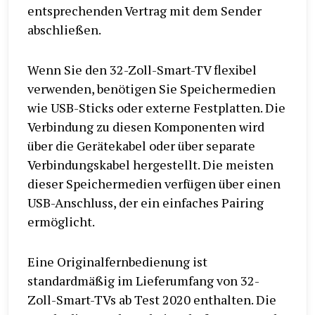
entsprechenden Vertrag mit dem Sender
abschließen.
Wenn Sie den 32-Zoll-Smart-TV flexibel
verwenden, benötigen Sie Speichermedien
wie USB-Sticks oder externe Festplatten. Die
Verbindung zu diesen Komponenten wird
über die Gerätekabel oder über separate
Verbindungskabel hergestellt. Die meisten
dieser Speichermedien verfügen über einen
USB-Anschluss, der ein einfaches Pairing
ermöglicht.
Eine Originalfernbedienung ist
standardmäßig im Lieferumfang von 32-
Zoll-Smart-TVs ab Test 2020 enthalten. Die