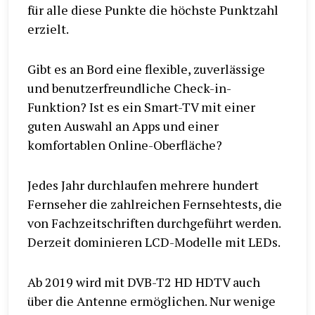
für alle diese Punkte die höchste Punktzahl
erzielt.
Gibt es an Bord eine flexible, zuverlässige
und benutzerfreundliche Check-in-
Funktion? Ist es ein Smart-TV mit einer
guten Auswahl an Apps und einer
komfortablen Online-Oberfläche?
Jedes Jahr durchlaufen mehrere hundert
Fernseher die zahlreichen Fernsehtests, die
von Fachzeitschriften durchgeführt werden.
Derzeit dominieren LCD-Modelle mit LEDs.
Ab 2019 wird mit DVB-T2 HD HDTV auch
über die Antenne ermöglichen. Nur wenige