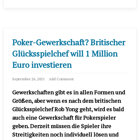
Poker-Gewerkschaft? Britischer
Glücksspielchef will 1 Million
Euro investieren
September 26, 2021
Add Comment
Gewerkschaften gibt es in allen Formen und
Größen, aber wenn es nach dem britischen
Glücksspielchef Rob Yong geht, wird es bald
auch eine Gewerkschaft für Pokerspieler
geben. Derzeit müssen die Spieler ihre
Streitigkeiten noch individuell lösen und