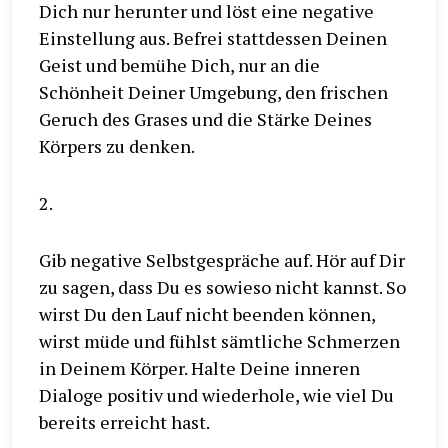
Dich nur herunter und löst eine negative
Einstellung aus. Befrei stattdessen Deinen
Geist und bemühe Dich, nur an die
Schönheit Deiner Umgebung, den frischen
Geruch des Grases und die Stärke Deines
Körpers zu denken.
2.
Gib negative Selbstgespräche auf. Hör auf Dir
zu sagen, dass Du es sowieso nicht kannst. So
wirst Du den Lauf nicht beenden können,
wirst müde und fühlst sämtliche Schmerzen
in Deinem Körper. Halte Deine inneren
Dialoge positiv und wiederhole, wie viel Du
bereits erreicht hast.