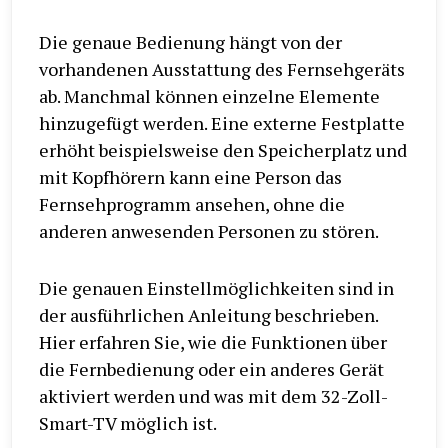
Die genaue Bedienung hängt von der
vorhandenen Ausstattung des Fernsehgeräts
ab. Manchmal können einzelne Elemente
hinzugefügt werden. Eine externe Festplatte
erhöht beispielsweise den Speicherplatz und
mit Kopfhörern kann eine Person das
Fernsehprogramm ansehen, ohne die
anderen anwesenden Personen zu stören.
Die genauen Einstellmöglichkeiten sind in
der ausführlichen Anleitung beschrieben.
Hier erfahren Sie, wie die Funktionen über
die Fernbedienung oder ein anderes Gerät
aktiviert werden und was mit dem 32-Zoll-
Smart-TV möglich ist.