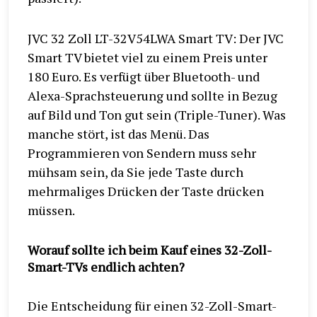
JVC 32 Zoll LT-32V54LWA Smart TV: Der JVC
Smart TV bietet viel zu einem Preis unter
180 Euro. Es verfügt über Bluetooth- und
Alexa-Sprachsteuerung und sollte in Bezug
auf Bild und Ton gut sein (Triple-Tuner). Was
manche stört, ist das Menü. Das
Programmieren von Sendern muss sehr
mühsam sein, da Sie jede Taste durch
mehrmaliges Drücken der Taste drücken
müssen.
Worauf sollte ich beim Kauf eines 32-Zoll-
Smart-TVs endlich achten?
Die Entscheidung für einen 32-Zoll-Smart-