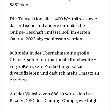
888Poker.
Die Transaktion, die 1.400 Wettbüros sowie
das britische und andere europäische
Online-Geschäft umfasst, soll im ersten
Quartal 2022 abgeschlossen werden.
888 sieht in der Übernahme eine große
Chance, seine internationale Reichweite zu
vergrößern, sein Produktangebot zu
diversifizieren und dadurch mehr Umsatz zu
erzielen.
Auf der Website von 888 äußerte sich Itai
Pazner, CEO der iGaming-Gruppe, wie folgt: