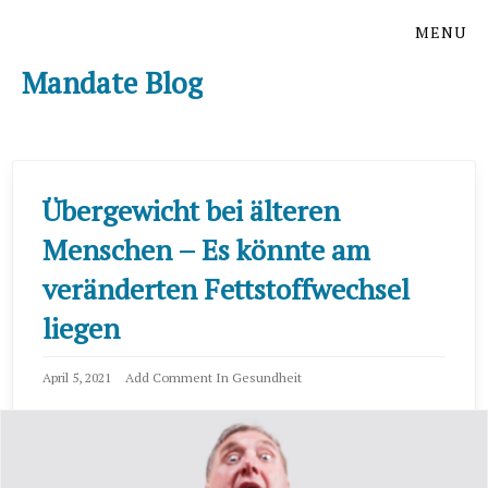
Skip
Skip
MENU
to
to
the
the
Mandate Blog
content
main
menu
Übergewicht bei älteren
Menschen – Es könnte am
veränderten Fettstoffwechsel
liegen
April 5, 2021
Add Comment
In
Gesundheit